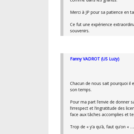
Merci à JP pour sa patience en 
Ce fut une expérience extraordinaire marquée de belles rencontres et de beaux
souvenirs.
Fanny VADROT (US Luzy)
Chacun de nous sait pourquoi il est bénévole ici ou là et pourquoi il veut donner de
son temps.
Pour ma part l’envie de donner sans retour avait atteint sa limite… la faute en partie a
l’irrespect et l’ingratitude des li
face aux tâches accomplies et t
Trop de « y’a qu’à, faut qu’on « …