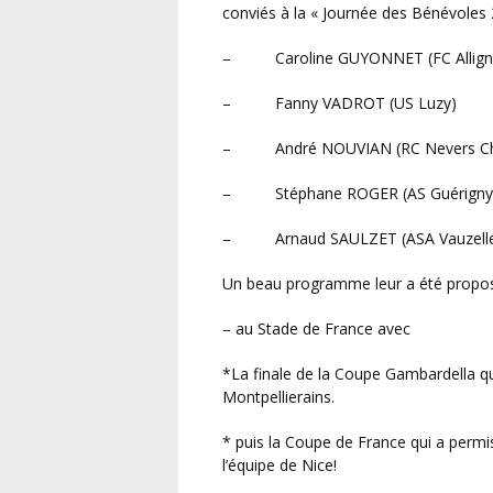
conviés à la « Journée des Bénévoles 
– Caroline GUYONNET (FC Allign
– Fanny VADROT (US Luzy)
– André NOUVIAN (RC Nevers Cha
– Stéphane ROGER (AS Guérigny/
– Arnaud SAULZET (ASA Vauzell
Un beau programme leur a été propos
– au Stade de France avec
*la finale de la Coupe Gambardella qui a vu la victoire des jeunes Parisiens contre les jeunes
Montpellierains.
* puis la Coupe de France qui a permi
l’équipe de Nice!