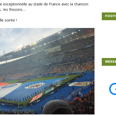
. les frissons….
FOOT
lle soirée !
MESSA