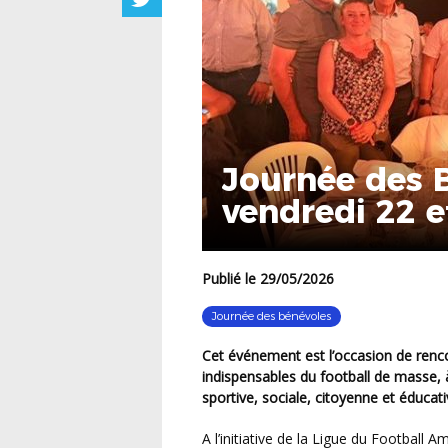
Journée des B
vendredi 22 
2026
Publié le 29/05/2026
Journée des bénévoles
Cet événement est l’occasion de rencontrer et de rendre un hommage appuyé à ces acteurs
indispensables du football de masse, à
sportive, sociale, citoyenne et éducati
A l’initiative de la Ligue du Football Amateur plus de 1 000 dirigeant-e-s amateurs ont été