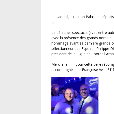
Le samedi, direction Palais des Sports d’Issy-les-Moulineaux pour la « Journée des Bénévoles
».
Le déjeuner spectacle (avec entre autres le groupe KYO) organisé par la FFF a été grandiose
avec la présence des grands noms du 
hommage avant sa dernière grande com
sélectionneur des Espoirs, Philippe Di
président de la Ligue de Football Ama
Merci à la FFF pour cette belle récompense offerte à ces bénévoles méritants qui étaient
accompagnés par Françoise VALLET Pr