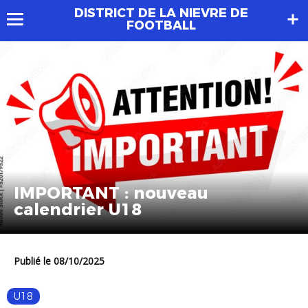
DISTRICT DE LA NIEVRE DE
FOOTBALL
IMPORTANT : nouveau
calendrier U18
Publié le 08/10/2025
U18