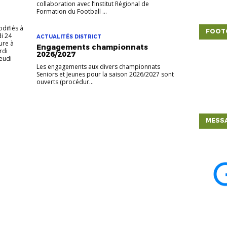
collaboration avec l’Institut Régional de
Formation du Football ...
odifiés à
FOOT
di 24
ACTUALITÉS DISTRICT
ture à
Engagements championnats
rdi
2026/2027
Jeudi
Les engagements aux divers championnats
Seniors et Jeunes pour la saison 2026/2027 sont
ouverts (procédur...
MESSA