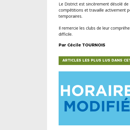
Le District est sincèrement désolé de cette situation qui impacte la bonne marche de ses
compétitions et travaille activement 
temporaires.
Il remercie les clubs de leur compréhension et de leur coopération durant cette période
difficile.
Par
Cécile
TOURNOIS
ARTICLES LES PLUS LUS DANS CE