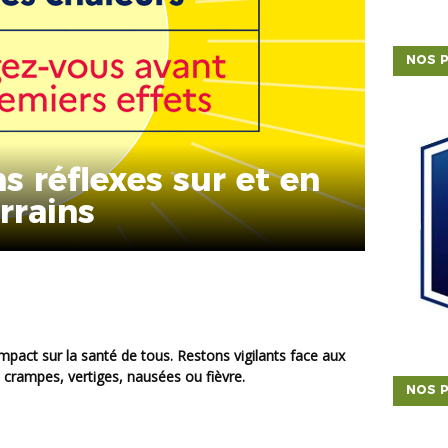
NOS P
s réflexes sur et en
rrains
, crampes, vertiges, nausées ou fièvre.
NOS P