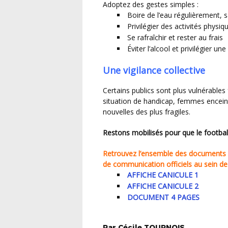
Adoptez des gestes simples :
Boire de l’eau régulièrement, s
Privilégier des activités phys
Se rafraîchir et rester au frais
Éviter l’alcool et privilégier un
Une vigilance collective
Certains publics sont plus vulnérables face à la chaleur : enfants, personnes âgées ou en
situation de handicap, femmes encein
nouvelles des plus fragiles.
Restons mobilisés pour que le footbal
Retrouvez l’ensemble des documents officiels ci-dessous, n’hésitez pas à diffuser ces supports
de communication officiels au sein de 
AFFICHE CANICULE 1
AFFICHE CANICULE 2
DOCUMENT 4 PAGES
Par
Cécile
TOURNOIS