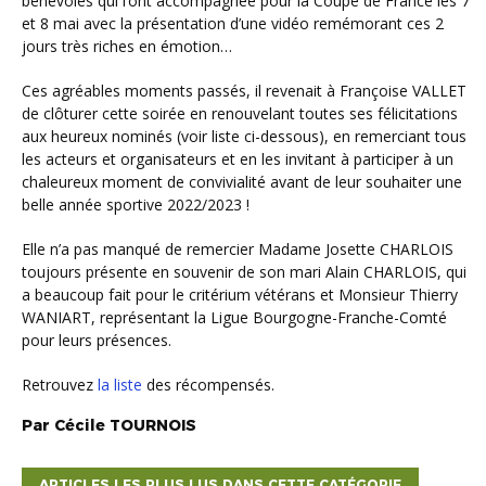
bénévoles qui l’ont accompagnée pour la Coupe de France les 7
et 8 mai avec la présentation d’une vidéo remémorant ces 2
jours très riches en émotion…
Ces agréables moments passés, il revenait à Françoise VALLET
de clôturer cette soirée en renouvelant toutes ses félicitations
aux heureux nominés (voir liste ci-dessous), en remerciant tous
les acteurs et organisateurs et en les invitant à participer à un
chaleureux moment de convivialité avant de leur souhaiter une
belle année sportive 2022/2023 !
Elle n’a pas manqué de remercier Madame Josette CHARLOIS
toujours présente en souvenir de son mari Alain CHARLOIS, qui
a beaucoup fait pour le critérium vétérans et Monsieur Thierry
WANIART, représentant la Ligue Bourgogne-Franche-Comté
pour leurs présences.
Retrouvez
la liste
des récompensés.
Par
Cécile
TOURNOIS
ARTICLES LES PLUS LUS DANS CETTE CATÉGORIE