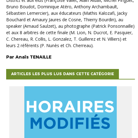
District et aux élus (Françoise Vallet, Alain Aldax, Michel Pinguet,
Bruno Boudot, Dominique Atéro, Anthony Archambault,
Sébastien Lemercier), aux éducateurs (Mathis Kalozafi, Jacky
Bouchard et Amaury Jaures de Cosne, Thierry Bourdin), au
speaker (Arnaud Saulzet), au photographe (Patrick Ponsonnaille)
et aux 8 arbitres de cette finale (M. Lion, N. Ducrot, E. Pasquier,
C. Chereau, R. Collis, L. Gonzalez, T. Guillerez et N. Villiers) et
leurs 2 référents (P. Nunès et Ch. Cherreau).
Par
Anaïs
TENAILLE
ARTICLES LES PLUS LUS DANS CETTE CATÉGORIE