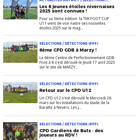
ACTUALITÉS DISTRICT | SÉLECTIONS /
DÉTECTIONS (PPF)
Les 6 jeunes étoiles nivernaises
2025 sont connues !
Pour sa 3ème édition la TEK FOOT CUP
U11 vient de voir naitre ses nouvelles
étoiles 2025 sur le mag...
SÉLECTIONS / DÉTECTIONS (PPF)
6ème CPD GDB à Marzy !
Le 6ème Centre de Perfectionnement GDB
Foot à 8 s'est déroulé le Jeudi 17 avril 2025
sur le site de MARZY...
SÉLECTIONS / DÉTECTIONS (PPF)
Retour sur le CPD U12
Un CPD U12 s'est déroulé le Mercredi 26
mars sur les installations du stade de la
Baratte à Nevers. Les j...
SÉLECTIONS / DÉTECTIONS (PPF)
CPD Gardiens de Buts : des
joueurs au RDV !