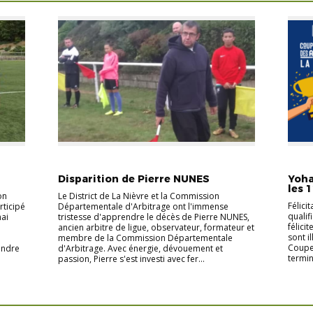
ACTUALITÉS
ACTUALITÉS DISTRICT
ACTUA
Disparition de Pierre NUNES
Yoha
les 1
on
Le District de La Nièvre et la Commission
Félici
rticipé
Départementale d'Arbitrage ont l'immense
qualif
mai
tristesse d'apprendre le décès de Pierre NUNES,
félici
ancien arbitre de ligue, observateur, formateur et
sont i
membre de la Commission Départementale
Coupe 
endre
d'Arbitrage. Avec énergie, dévouement et
termin
passion, Pierre s'est investi avec fer...